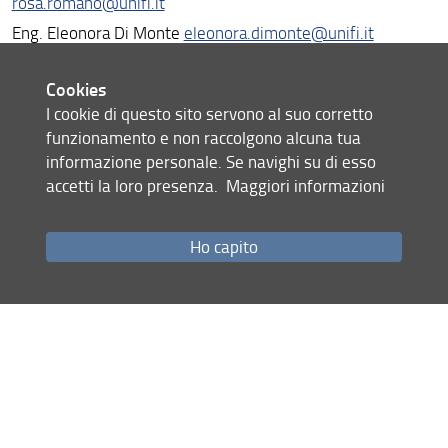
rosa.romano@unifi.it
Eng. Eleonora Di Monte
eleonora.dimonte@unifi.it
Arch. Antonia Sore
antonia.sore@unifi.it
Cookies
I cookie di questo sito servono al suo corretto
Share
funzionamento e non raccolgono alcuna tua
informazione personale. Se navighi su di esso
last update
accetti la loro presenza.
Maggiori informazioni
19.04.2023
Ho capito
Site map
RSS feed
Privacy policy
Legal notices
Accessibility
Monitoring